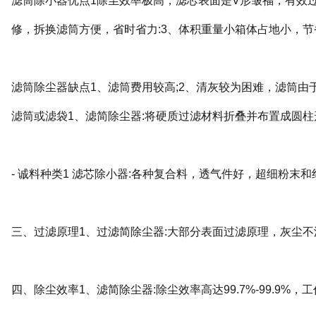
滤筒除小器优点1除尘效率极高，滤芯表面是V形皱福，有效过
修，拆换滤筒方便，省时省力:3、体积重量小箱体占地小，节
滤筒除尘器缺点1、滤筒费用较高;2、清灰较为困难，滤筒由
滤筒或滤袋1、滤简除尘器:将硬质过滤材料折叠并布置成圆柱
- 诚料种类1 滤芯除小器:各种复合料，透气件好，超细粉
三、过滤原理1、过滤简除尘器:大部分表面过滤原理，灰尘不
四、除尘效率1、滤简除尘器:除尘效率高达99.7%-99.