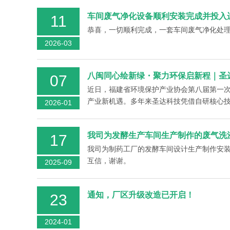
车间废气净化设备顺利安装完成并投入
11
恭喜，一切顺利完成，一套车间废气净化处
2026-03
八闽同心绘新绿・聚力环保启新程｜圣
07
近日，福建省环境保护产业协会第八届第一
产业新机遇。多年来圣达科技凭借自研核心
2026-01
我司为发酵生产车间生产制作的废气洗
17
我司为制药工厂的发酵车间设计生产制作安
互信，谢谢。
2025-09
通知，厂区升级改造已开启！
23
2024-01