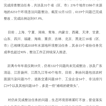
完成排查整治任务，共涉及
个省（区、市）
个地市
个水源
31
276
1586
地的
个环境违法问题整治。截至
月
日，
个问题已完成
6251
12
12
6119
整改，完成比例达到
。
97.9%
目前，上海、宁夏、湖南、青海、内蒙古、西藏、天津、甘肃、
山东、四川、福建、海南、重庆、吉林、北京、黑龙江
省（区、
16
市）已相继完成
年水源地环境整治任务，其余
个省份任务完
2018
15
成率也超过
，整治工作正持续深入推进。
90%
距离今年年底仅剩
天，仍有
个问题尚未完成整治，涉及广东
19
132
清远、江苏扬州、江西九江等
个地市。目前，剩余问题包括农村
40
面源污染问题
个、道路交通问题
个、工业企业
个、非法排污
75
18
14
口
个以及其他问题
个，多是一些“难啃的硬骨头”。
9
16
对仍未完成整治任务的问题，生态环境部将紧盯不放，督促落实