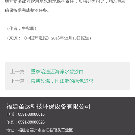
地方党委政府饮用水水源地保护责任，加强分类指导，精准施策，
确保按期完成整治任务。
（作者：牛秋鹏）
（来源：《中国环境报》
年
月
日报道）
2018
12
13
上一篇：
重拳治违还海岸水碧沙白
下一篇：
禁柴改燃，闽江源的绿色追求
福建圣达科技环保设备有限公司
电话：0591-88080616
传真：0591-88080626
地址：
福建省福州市连江县琯头工业区