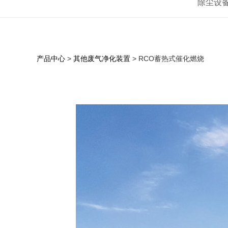
除尘设
产品中心
>
其他废气净化装置
>
RCO蓄热式催化燃烧
RCO蓄热式催化燃