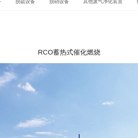
备
脱硫设备
脱硝设备
其他废气净化装置
烧
RCO蓄热式催化燃烧